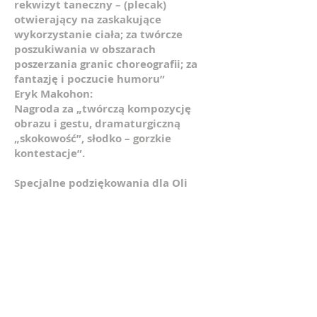
rekwizyt taneczny – (plecak)
otwierający na zaskakujące
wykorzystanie ciała; za twórcze
poszukiwania w obszarach
poszerzania granic choreografii; za
fantazję i poczucie humoru”
Eryk Makohon
:
Nagroda za „twórczą kompozycję
obrazu i gestu, dramaturgiczną
„skokowość”, słodko – gorzkie
kontestacje”.
Specjalne podziękowania dla Oli
Holesz i Ani Piotrowskiej, za
konsultacje artystyczne i wsparcie -
nieustanne.