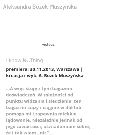
Aleksandra Bożek-Muszyńska
wstecz
I know №.Thing
premiera:
30.11.2013
, Warszawa |
kreacja i wyk. A. Bożek-Muszyńska
…A więc stoję z tym bagażem
doświadczeń. W zależności od
punktu widzenia i siedzienia, ten
bagaż mi ciąży i ciągnie w dół lub
pomaga mi i zapewnia miękkie
lądowanie. Niezależnie jednak od
jego zawartości, uświadamiam sobie,
że i tak wiem „nic”...