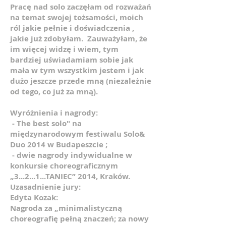
Pracę nad solo zaczęłam od rozważań
na temat swojej tożsamości, moich
ról jakie pełnie i doświadczenia ,
jakie już zdobyłam. Zauważyłam, że
im więcej widzę i wiem, tym
bardziej uświadamiam sobie jak
mała w tym wszystkim jestem i jak
dużo jeszcze przede mną (niezależnie
od tego, co już za mną).
Wyróżnienia i nagrody:
- The best solo" na
międzynarodowym festiwalu Solo&
Duo 2014 w Budapeszcie ;
- dwie nagrody indywidualne w
konkursie choreograficznym
„3...2...1...TANIEC” 2014, Kraków.
Uzasadnienie jury:
Edyta Kozak
:
Nagroda za „minimalistyczną
choreografię pełną znaczeń; za nowy