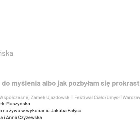
ńska
i do myślenia albo jak pozbyłam się prokrast
i Współczesnej Zamek Ujazdowski | Festiwal Ciało/Umysł | Warsz
żek-Muszyńska
a na żywo w wykonaniu Jakuba Pałysa
a i Anna Czyżewska