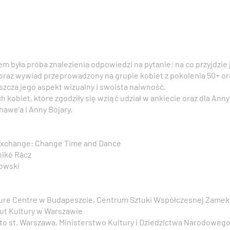
m była próba znalezienia odpowiedzi na pytanie: na co przyjdzie
raz wywiad przeprowadzony na grupie kobiet z pokolenia 50+ ora
zcza jego aspekt wizualny i swoista naiwność.
kobiet, które zgodziły się wziąć udział w ankiecie oraz dla Anny
hawe'a i Anny Bojary.
 Exchange: Change Time and Dance
nikó Rácz
kowski
lture Centre w Budapeszcie, Centrum Sztuki Współczesnej Zamek
tut Kultury w Warszawie
to st. Warszawa, Ministerstwo Kultury i Dziedzictwa Narodowego