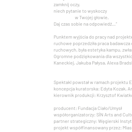
zamknij oczy,
niech pytanie to wyskoczy
w Twojej głowie,
Daj czas sobie na odpowiedź…”
Punktem wyjścia do pracy nad projekte
ruchowe poprzedziła praca badawcza o
ruchowych, była estetyka kampu, zwłas
Ogromne podziękowania dla wszystkich 
Kaneckiej, Jakuba Pałysa, Alexa Brads
Spektakl powstał w ramach projektu
koncepcja kuratorska: Edyta Kozak, A
kierownik produkcji: Krzysztof Kwiat
producent: Fundacja Ciało/Umysł
współorganizatorzy: SÍN Arts and Cu
partner strategiczny: Węgierski Insty
projekt współfinansowany przez: Mias